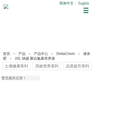
简体中文
English
首页
＞
产品
＞
产品中心
＞
DeltaChem
＞
液体
肥
＞
20L 纳盛 聚合氮素营养液
土壤健康系列
高效营养系列
品质提升系列
暂无相关记录！