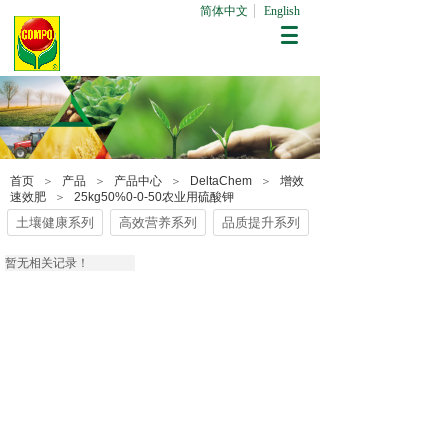
简体中文
English
首页
＞
产品
＞
产品中心
＞
DeltaChem
＞
增效
速效肥
＞
25kg50%0-0-50农业用硫酸钾
土壤健康系列
高效营养系列
品质提升系列
暂无相关记录！