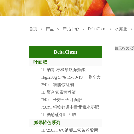
首页
产品
产品中心
DeltaChem
水溶肥
＞
＞
＞
＞
＞
暂无相关记
DeltaChem
叶面肥
1L 纳青 柠檬酸钛海藻酸
1kg/200g 57% 19-19-19 十养全大
量元素水溶肥料
250ml 细胞惊醒剂
1L 聚合氮素营养液
750ml 长效60天叶面肥
750ml 钙镁锌硼中量元素水溶肥
料
1L 糖醇硼钼叶面肥
膨果转色系列
1L/250ml 6%纳颜二氢茉莉酸丙