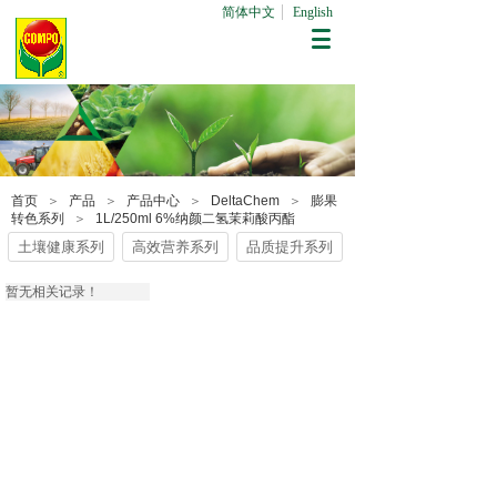
简体中文
English
首页
＞
产品
＞
产品中心
＞
DeltaChem
＞
膨果
转色系列
＞
1L/250ml 6%纳颜二氢茉莉酸丙酯
土壤健康系列
高效营养系列
品质提升系列
暂无相关记录！