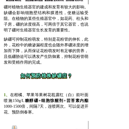
硼对植物生殖器官的建成和发育有较大的影响。
缺硼会影响细胞壁结构和膜透性，使糖运输受
阻。在植物的某些生殖器官中，如花药、柱头和
子房，硼的浓度很高，可两倍于其它器官，也说
明了硼对生殖器官生长发育的重要性。
缺硼可抑制花粉萌发，特别是花粉管的伸长，此
外，花粉中的糖渗漏程度也会随外界硼浓度的增
加而下降，从而保证花粉萌发时有足够的营养，
且低硼胁迫可以诱发产生防御素，抑制花粉管萌
发和受精作用的完成。
如何预防植株缺硼症？
1、
在柑橘、苹果等果树花
苞露红（白）前叶面
喷施150g/L
糖醇硼+细胞惊醒剂+芸苔素内酯
1000-1500倍，间隔7天，连喷两次。可以促进开
花、预防倒春寒。