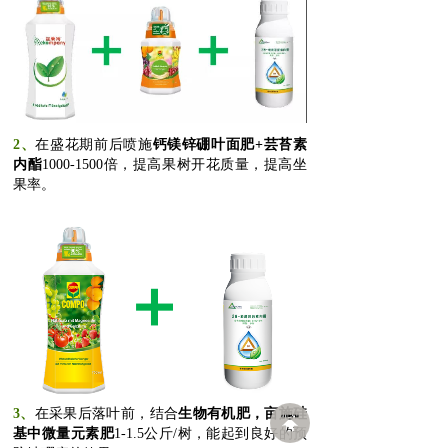
2、
在盛花期前后喷施
钙镁锌硼叶面肥
+芸苔素
内酯
1000-1500倍，提高果树开花质量，提高坐
果率。
3、
在采果后落叶前，结合
生物有机肥，亩施硅
基中微量元素肥
1-1.5公斤/树，能起到良好的预