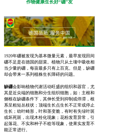
作物健康生长好“硼”友
1920年硼被发现为基本微量元素，最早发现田间
硼不足是在德国的甜菜。植物只从土壤中吸收相
当少量的硼，每亩最多只有上百克。但是，缺硼
却会带来一系列植株生长障碍的问题。
缺硼
会影响植物代谢活动旺盛的组织和器官，尤
其是近尖端的细胞和分生组织细胞，如：主根和
侧根在缺硼条件下，其伸长受到抑制或停滞，根
系呈粗短丛枝状；顶端生长点生长不正常或停止
生长；幼叶畸形，叶和茎变脆，有时有失绿叶斑
或坏死斑，出现木栓化现象；花粉发育异常，引
起落花、不实和种子不稔等现象，使果实发育不
能正常进行。