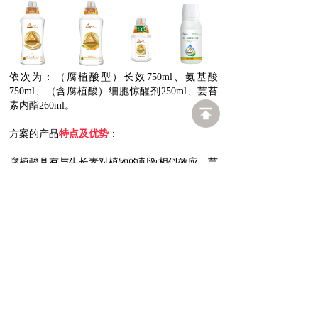
依次为：（腐植酸型）长效750ml、氨基酸
750ml、（含腐植酸）细胞惊醒剂250ml、芸苔
素内酯260ml。
方案的产品
特点及优势
：
腐植酸具有与生长素对植物的刺激相似效应，芸
苔素内酯是绿色环保的植物生长调节剂，而氨基
酸直接参与蛋白质的合成。
不仅含有速效大量元素，且富含锌、硼、铁等中
微量元素，通过与以上天然萃取物质螯合，具有
刺激玉米生长、促进养分快速吸收、调控新陈代
谢、提高光合作用效率、提高抗逆性，从而促进
玉米增产提质。
根部施肥：